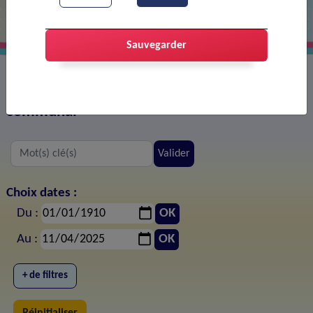
Sauvegarder
Tous les documents publiés sur le site web
communal
Valider
Choix dates :
Du :
OK
Au :
OK
+ de filtres
Réinitialiser