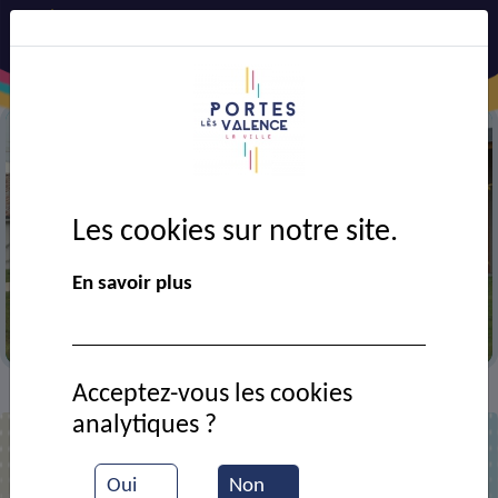
Les cookies sur notre site.
Précédent
Suiv
En savoir plus
EPHAD les Chênes
Acceptez-vous les cookies
VIE MUNICIPALE
Ressources documentaires
>
>
analytiques ?
Liste des documents
Oui
Non