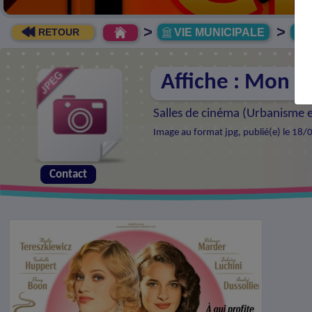
>
>
VIE MUNICIPALE
R
RETOUR
Affiche : Mon c
Salles de cinéma (
Urbanisme e
Image au format jpg, publié(e) le 18/
Contact