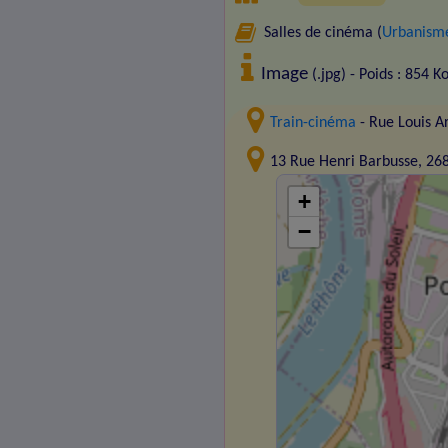
Salles de cinéma (
Urbanisme
Image
(.jpg) - Poids : 854 K
Train-cinéma
- Rue Louis 
13 Rue Henri Barbusse, 2
+
−