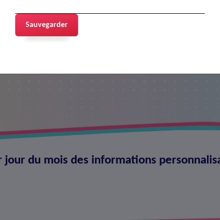
Sauvegarder
rs
r jour du mois des informations personnalis