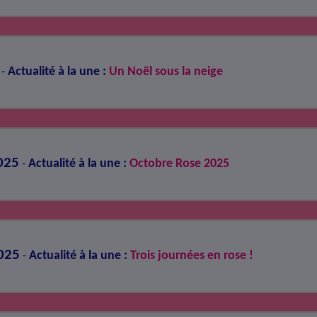
Actualité à la une :
Un Noël sous la neige
-
025
Actualité à la une :
Octobre Rose 2025
-
025
Actualité à la une :
Trois journées en rose !
-