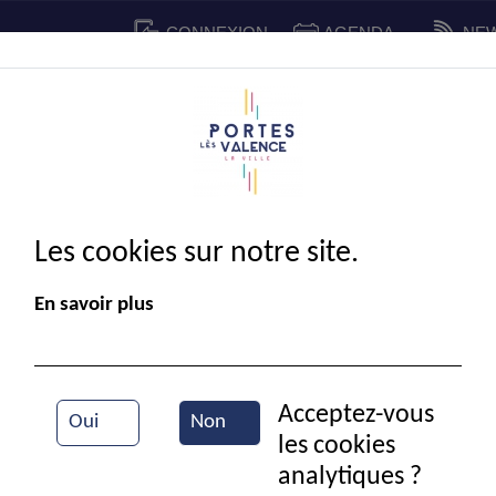
CONNEXION
AGENDA
NE
CADRE DE VIE
SPORT ET C
IE MUNICIPALE
Les cookies sur notre site.
En savoir plus
Acceptez-vous
Oui
Non
les cookies
La mairie de Portes-lès-Valence
analytiques ?