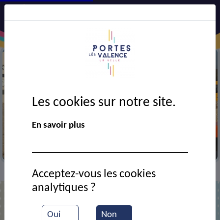
Les cookies sur notre site.
En savoir plus
Travaux
Acceptez-vous les cookies
Brèves
Travaux terminés Rue Barbusse
>
>
analytiques ?
Oui
Non
Travaux terminés Rue Barbusse