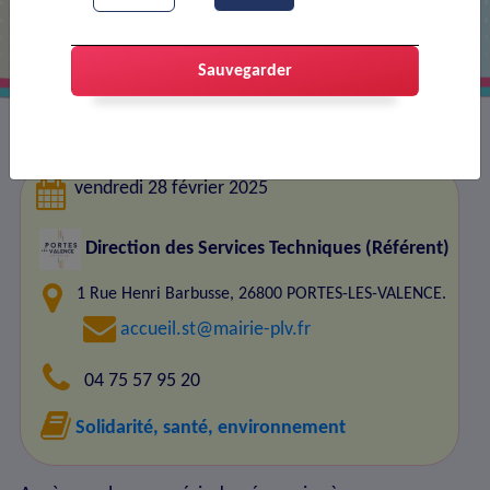
Sauvegarder
vendredi 28 février 2025
Direction des Services Techniques (Référent)
1 Rue Henri Barbusse, 26800 PORTES-LES-VALENCE.
accueil.st@mairie-plv.fr
04 75 57 95 20
Solidarité, santé, environnement