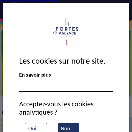
Les cookies sur notre site.
En savoir plus
Défendons l'environnement
Acceptez-vous les cookies
VIE MUNICIPALE
Ressources documentaires
>
>
>
analytiques ?
Les chenilles processionnaires
Oui
Non