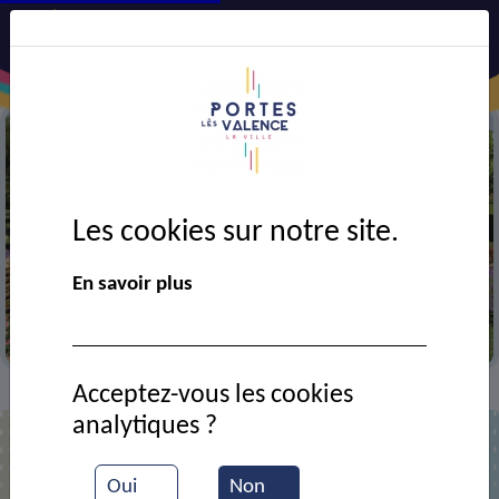
Les cookies sur notre site.
En savoir plus
Arboretum
Acceptez-vous les cookies
Actualités
L’arboretum avance !
>
>
analytiques ?
Oui
Non
L’arboretum avance !