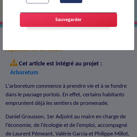
Sauvegarder
Une première campagne de plantation de 130
végétaux est en cours
Cet article est intégré au projet :
Arboretum
L'arboretum commence à prendre vie et à se fondre
dans le paysage portois. En effet, certains habitants
empruntent déjà les sentiers de promenade.
Daniel Grousson, 1er Adjoint au maire en charge de
l’économie, de l’écologie et de l’emploi, accompagné
de Laurent Pémeant, Valérie Garcia et Philippe Millot,