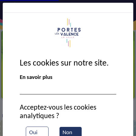
Les cookies sur notre site.
En savoir plus
Défendons l'environnement
Acceptez-vous les cookies
VIE MUNICIPALE
Ressources documentaires
>
>
>
analytiques ?
Les chenilles processionnaires
Oui
Non