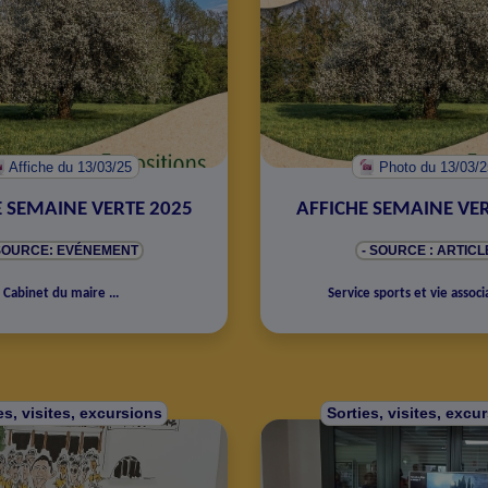
Affiche
du 13/03/25
Photo
du 13/03/
E SEMAINE VERTE 2025
AFFICHE SEMAINE VER
 SOURCE: EVÉNEMENT
- SOURCE : ARTICL
Cabinet du maire
...
Service sports et vie associ
es, visites, excursions
Sorties, visites, excu