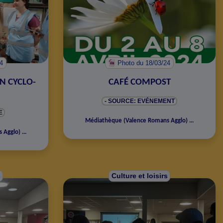
24
Photo
du 18/03/24
ON CYCLO-
CAFÉ COMPOST
- SOURCE: EVÉNEMENT
E
Médiathèque
(
Valence Romans Agglo
)
...
s Agglo
)
...
s
Culture et loisirs