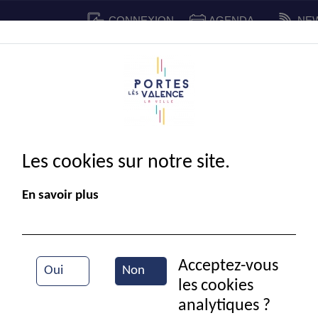
CONNEXION
AGENDA
NE
CADRE DE VIE
SPORT ET 
IE MUNICIPALE
Les cookies sur notre site.
En savoir plus
Acceptez-vous
Oui
Non
les cookies
Fête de la Pitchouline
analytiques ?