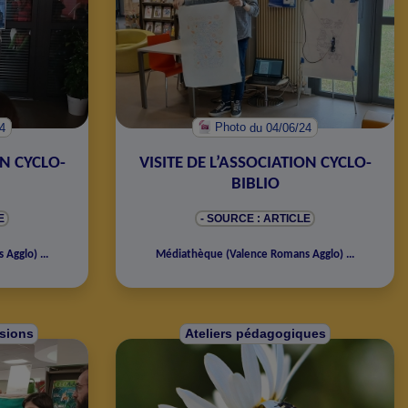
24
Photo
du 04/06/24
ON CYCLO-
VISITE DE L’ASSOCIATION CYCLO-
BIBLIO
E
- SOURCE : ARTICLE
s Agglo
)
...
Médiathèque
(
Valence Romans Agglo
)
...
rsions
Ateliers pédagogiques