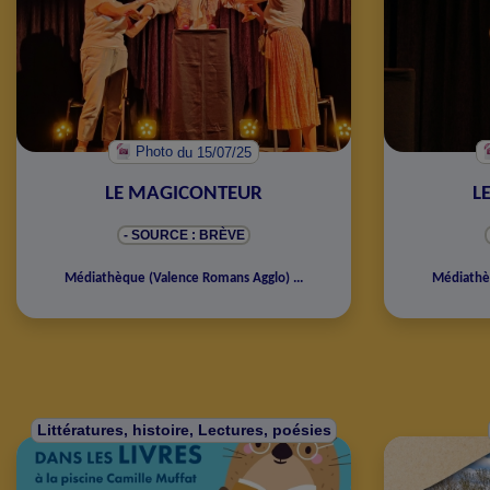
Photo
du 15/07/25
LE MAGICONTEUR
L
- SOURCE : BRÈVE
Médiathèque
(
Valence Romans Agglo
)
...
Médiath
Littératures, histoire, Lectures, poésies