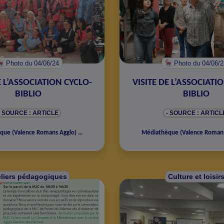
Photo
du 04/06/24
Photo
du 04/06/
E L’ASSOCIATION CYCLO-
VISITE DE L’ASSOCIATI
BIBLIO
BIBLIO
- SOURCE : ARTICLE
- SOURCE : ARTICL
èque
(
Valence Romans Agglo
)
...
Médiathèque
(
Valence Roman
eliers pédagogiques
Culture et loisir