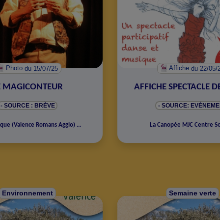
Photo
du 15/07/25
Affiche
du 22/05/
E MAGICONTEUR
AFFICHE SPECTACLE D
- SOURCE : BRÈVE
- SOURCE: EVÉNEME
èque
(
Valence Romans Agglo
)
...
La Canopée MJC Centre So
Environnement
Semaine verte