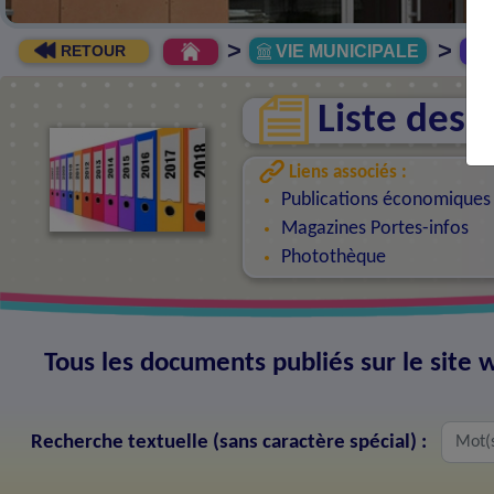
>
>
VIE MUNICIPALE
R
RETOUR
Liste des
Liens associés :
Publications économiques
Magazines Portes-infos
Photothèque
Tous les documents publiés sur le sit
Recherche textuelle (sans caractère spécial) :