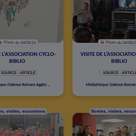
Photo
du 04/06/24
Photo
du 04/06/
E L’ASSOCIATION CYCLO-
VISITE DE L’ASSOCIATI
BIBLIO
BIBLIO
- SOURCE : ARTICLE
- SOURCE : ARTICL
èque
(
Valence Romans Agglo
)
...
Médiathèque
(
Valence Roman
es, visites, excursions
Sorties, visites, excu