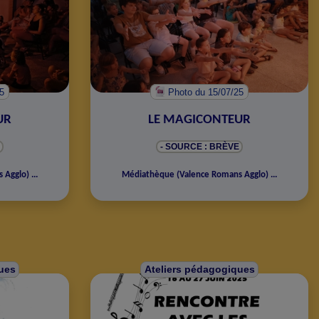
25
Photo
du 15/07/25
UR
LE MAGICONTEUR
- SOURCE : BRÈVE
s Agglo
)
...
Médiathèque
(
Valence Romans Agglo
)
...
ues
Ateliers pédagogiques