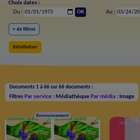
Choix dates :
Du :
OK
Au :
+ de filtres
Réinitialiser
Documents 1 à 66 sur 66 documents :
Par service :
Médiathèque
Par média :
Image
Filtres
Environnement