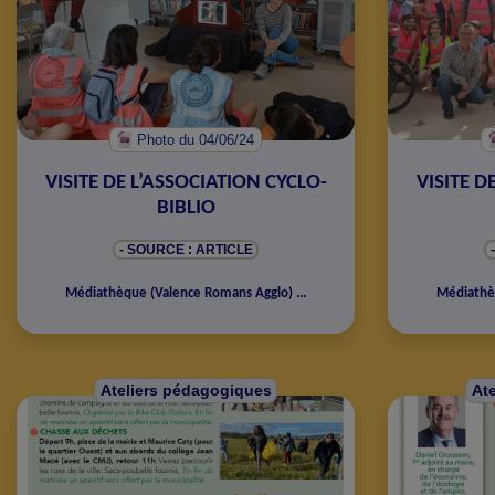
Photo
du 04/06/24
VISITE DE L’ASSOCIATION CYCLO-
VISITE D
BIBLIO
- SOURCE : ARTICLE
Médiathèque
(
Valence Romans Agglo
)
...
Médiath
Ateliers pédagogiques
At