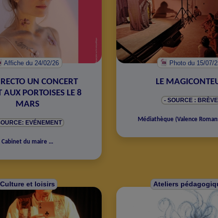
Affiche
du 24/02/26
Photo
du 15/07/
 RECTO UN CONCERT
LE MAGICONTE
 AUX PORTOISES LE 8
- SOURCE : BRÈVE
MARS
Médiathèque
(
Valence Roman
 SOURCE: EVÉNEMENT
Cabinet du maire
...
Culture et loisirs
Ateliers pédagogiq