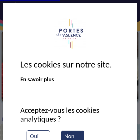
Les cookies sur notre site.
En savoir plus
A la médiathèque
Acceptez-vous les cookies
VIE MUNICIPALE
Ressources documentaires
>
>
>
analytiques ?
Lors de l'inauguration de la nouvelle médiathèque
Oui
Non