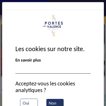
Les cookies sur notre site.
En savoir plus
A la médiathèque
Acceptez-vous les cookies
VIE MUNICIPALE
Ressources documentaires
>
>
>
analytiques ?
Pose de la 1ère pierre de la bibliothèque
Oui
Non