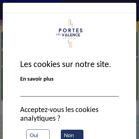
Les cookies sur notre site.
En savoir plus
Lâche du lest (médiathèque)
Acceptez-vous les cookies
Actualités
Visite de l’association Cyclo-Biblio
>
>
analytiques ?
Oui
Non
Visite de l’association Cyclo-Biblio