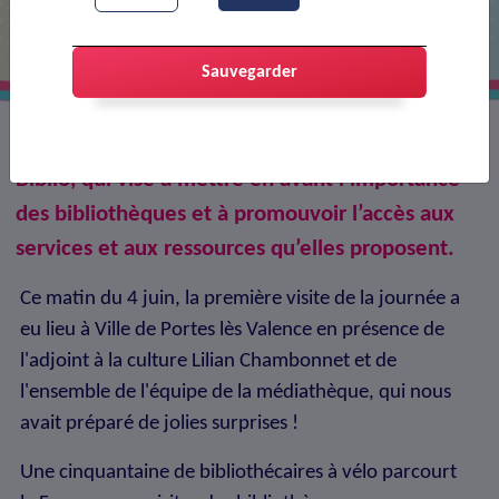
Sauvegarder
La médiathèque a accueilli l’association Cyclo-
Biblio, qui vise à mettre en avant l’importance
des bibliothèques et à promouvoir l’accès aux
services et aux ressources qu’elles proposent.
Ce matin du 4 juin, la première visite de la journée a
eu lieu à Ville de Portes lès Valence en présence de
l'adjoint à la culture Lilian Chambonnet et de
l'ensemble de l'équipe de la médiathèque, qui nous
avait préparé de jolies surprises !
Une cinquantaine de bibliothécaires à vélo parcourt