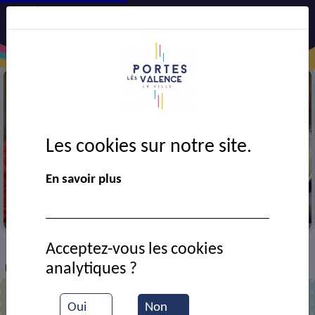
Les cookies sur notre site.
En savoir plus
A la médiathèque
Acceptez-vous les cookies
VIE MUNICIPALE
Ressources documentaires
>
>
>
analytiques ?
Exposition sur le jardin potager
Oui
Non