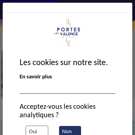
Les cookies sur notre site.
En savoir plus
Semaine verte 2025
Acceptez-vous les cookies
VIE MUNICIPALE
Ressources documentaires
>
>
>
analytiques ?
Affiche chasse aux déchets - Semaine verte 2025
Oui
Non