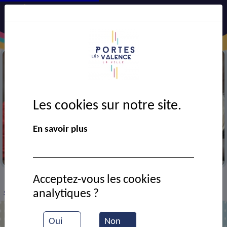
Les cookies sur notre site.
En savoir plus
Lecture
Acceptez-vous les cookies
VIE MUNICIPALE
Ressources documentaires
>
>
>
analytiques ?
Samedi lecture
Oui
Non