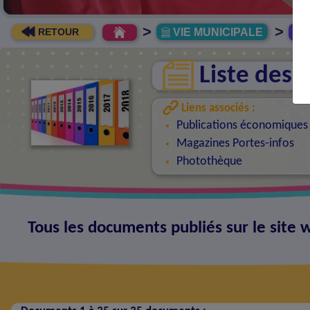
>
>
VIE MUNICIPALE
R
RETOUR
Liste des
Liens associés :
Publications économiques
Magazines Portes-infos
Photothèque
Tous les documents publiés sur le sit