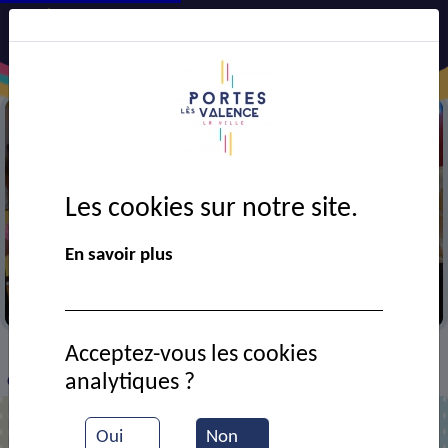
Les cookies sur notre site.
En savoir plus
Fête de l'école Pasteur
Acceptez-vous les cookies
VIE MUNICIPALE
Ressources documentaires
>
>
>
analytiques ?
Classe grands de l'école Pasteur
Oui
Non