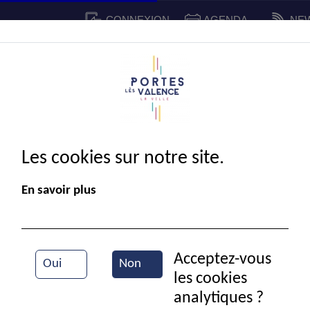
CONNEXION
AGENDA
NE
CADRE DE VIE
SPORT ET 
IE MUNICIPALE
Les cookies sur notre site.
En savoir plus
Acceptez-vous
Oui
Non
les cookies
Classe de l'école Pasteur
analytiques ?