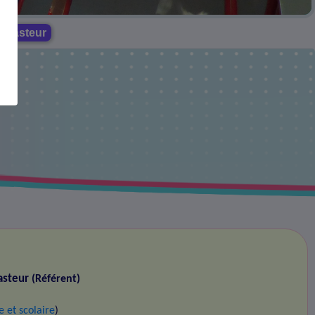
e Pasteur
Pasteur
(Référent)
 et scolaire
)