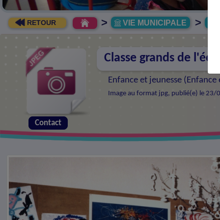
>
>
VIE MUNICIPALE
R
RETOUR
Classe grands de l'éco
Enfance et jeunesse (
Enfance e
Image au format jpg, publié(e) le 23/
Contact