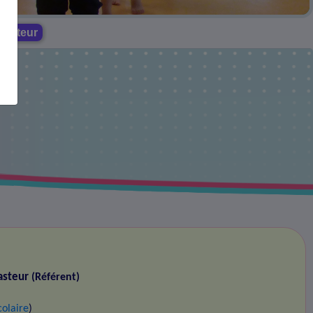
 Pasteur
Pasteur
(Référent)
colaire
)