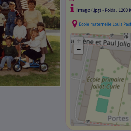
Image
(.jpg) - Poids : 1203 
Ecole maternelle Louis Pas
+
−