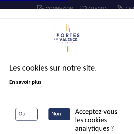
CONNEXION
AGENDA
NE
CADRE DE VIE
SPORT ET 
IE MUNICIPALE
Les cookies sur notre site.
En savoir plus
Acceptez-vous
Oui
Non
les cookies
Fête de l'école Pasteur
analytiques ?