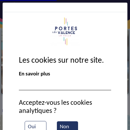
Les cookies sur notre site.
En savoir plus
Classe de l'école Pasteur
Acceptez-vous les cookies
VIE MUNICIPALE
Ressources documentaires
>
>
>
analytiques ?
Fête de l'école Pasteur
Oui
Non