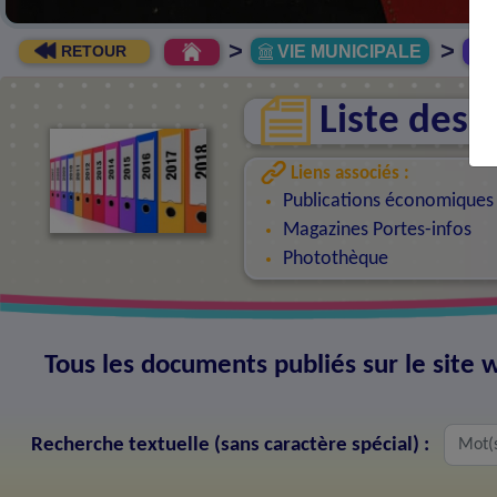
>
>
VIE MUNICIPALE
R
RETOUR
Liste des
Liens associés :
Publications économiques
Magazines Portes-infos
Photothèque
Tous les documents publiés sur le sit
Recherche textuelle (sans caractère spécial) :