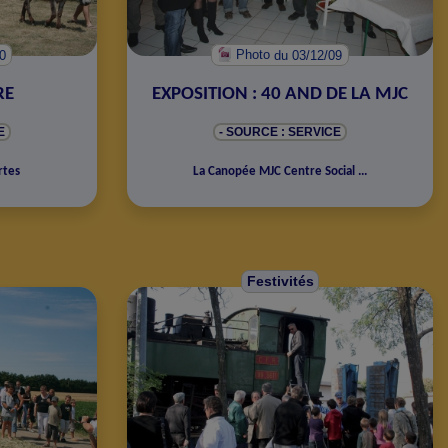
0
Photo
du 03/12/09
RE
EXPOSITION : 40 AND DE LA MJC
E
- SOURCE : SERVICE
rtes
La Canopée MJC Centre Social
...
Festivités