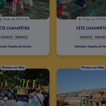
Photo
du 07/07/14
Photo
du 07/07/
ÊTE CHAMPÊTRE
FÊTE CHAMPÊT
- SOURCE : SERVICE
- SOURCE : SERVIC
oire Vivante de Portes
Mémoire Vivante de Po
Portes en fête
Portes en fête