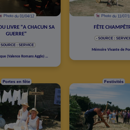
Photo
du 01/04/12
Photo
du 11/07/1
DU LIVRE "A CHACUN SA
FÊTE CHAMPÊT
GUERRE"
- SOURCE : SERVIC
- SOURCE : SERVICE
Mémoire Vivante de Po
èque
(
Valence Romans Agglo
)
...
Portes en fête
Festivités