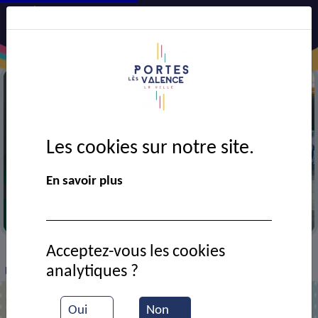
Les cookies sur notre site.
En savoir plus
Entrainement de judo
Acceptez-vous les cookies
VIE MUNICIPALE
Ressources documentaires
>
>
>
analytiques ?
Exposition pour les 40 ans du club de judo
Oui
Non