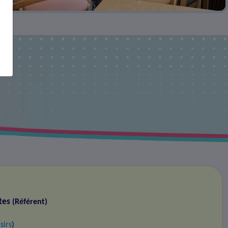
tes
(Référent)
sirs
)