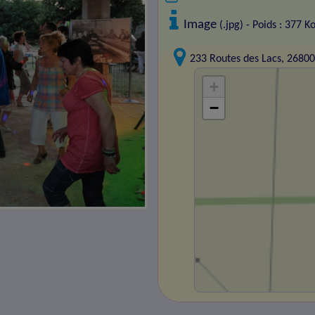
Image
(.jpg) - Poids : 377 K
233 Routes des Lacs, 268
+
−