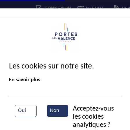
CONNEXION
AGENDA
NE
CADRE DE VIE
SPORT ET 
IE MUNICIPALE
Les cookies sur notre site.
En savoir plus
Acceptez-vous
Oui
Non
les cookies
Semaine bleue
analytiques ?