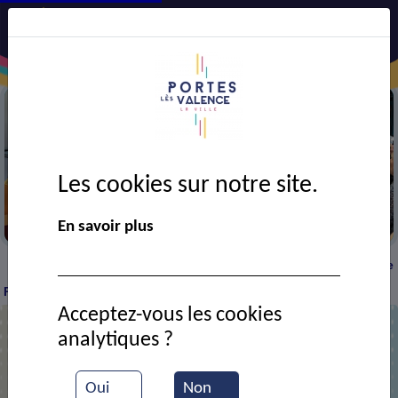
Les cookies sur notre site.
Semaine bleue
En savoir plus
VIE MUNICIPALE
Ressources documentaires
Cie
>
>
>
Péricard pour les 20 ans de l'association Mémoire vivante
Acceptez-vous les cookies
analytiques ?
Cie Péricard pour les 20 ans de
l'association Mémoire vivante
Oui
Non