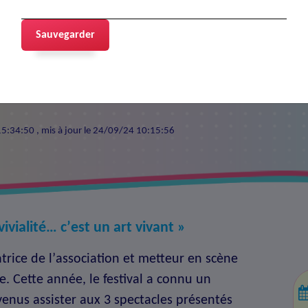
 AJT 2012
Sauvegarder
12
 15:34:50 , mis à jour le 24/09/24 10:15:56
ivialité… cʼest un art vivant »
trice de lʼassociation et metteur en scène
e. Cette année, le festival a connu un
enus assister aux 3 spectacles présentés