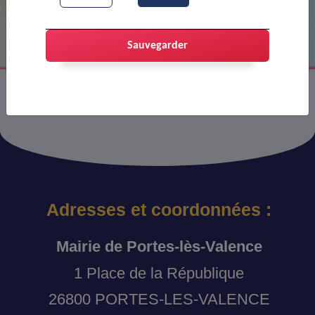
Aucun document trouvé
Sauvegarder
Adresses et coordonnées :
Mairie de Portes-lès-Valence
1 Place de la République
26800 PORTES-LES-VALENCE