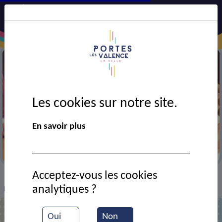
Les cookies sur notre site.
En savoir plus
Festival AJT
Acceptez-vous les cookies
VIE MUNICIPALE
Ressources documentaires
>
>
>
analytiques ?
Festival AJT 2012
Oui
Non