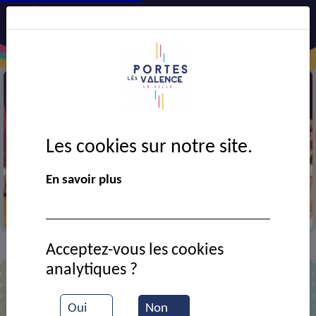
Les cookies sur notre site.
En savoir plus
Festival AJT
Acceptez-vous les cookies
Actualités
Festival Action Jeu Théâtre
>
>
analytiques ?
Oui
Non
Festival Action Jeu Théâtre