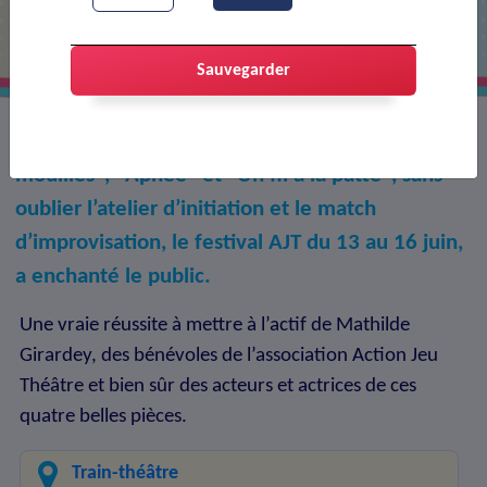
Sauvegarder
"Voyage en préhistoire", "Les parapluies
mouillés", "Apnée" et "Un fil à la patte", sans
oublier l’atelier d’initiation et le match
d’improvisation, le festival AJT du 13 au 16 juin,
a enchanté le public.
Une vraie réussite à mettre à l’actif de Mathilde
Girardey, des bénévoles de l’association Action Jeu
Théâtre et bien sûr des acteurs et actrices de ces
quatre belles pièces.
Train-théâtre