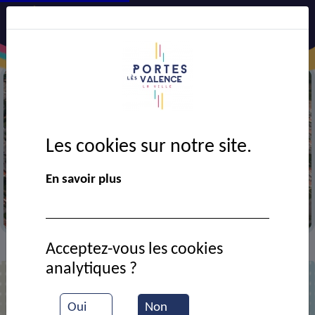
Les cookies sur notre site.
En savoir plus
Vue aérienne de la ville
Acceptez-vous les cookies
Annuaire
>
analytiques ?
Liste des contacts
Oui
Non