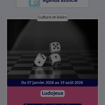
Agenda associé
Culture et loisirs
Culture et loisirs
Du 07 janvier 2026 au 19 août 2026
Du 14 janvier 2026 au 26 août 2026
Atelier de réparations
Ludojeux