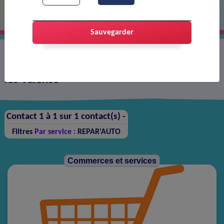
Sauvegarder
Annuaire des contacts sur la ville de Portes-
lès-Valence
Contact 1 à 1 sur 1 contact(s) -
Filtres
Par service :
REPAR'AUTO
Commerces et services