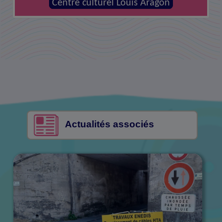
MJC - Centre social la Canopée
Centre culturel Louis Aragon
Actualités associés