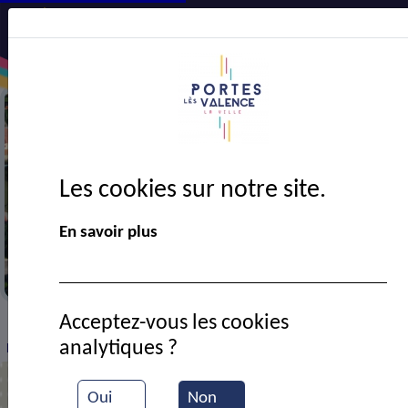
Les cookies sur notre site.
En savoir plus
Vue partielle de la ville
Acceptez-vous les cookies
VIE MUNICIPALE
Ressources documentaires
>
>
>
analytiques ?
Portes-infos N°182 - Juin 2026
Oui
Non