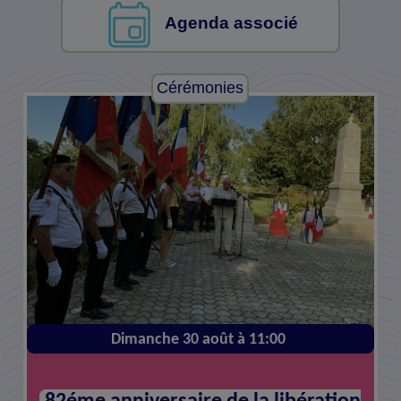
Agenda associé
Cérémonies
Cérémonies
Dimanche 01 novembre à 11:00
Dimanche 30 août à 11:00