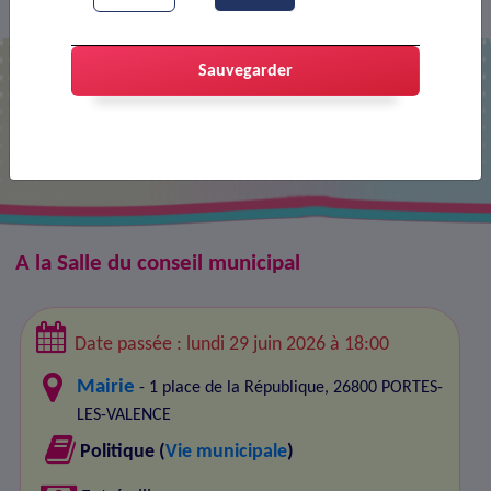
Agenda
Conseil municipal
>
>
Sauvegarder
Conseil municipal
A la Salle du conseil municipal
Date passée : lundi 29 juin 2026 à 18:00
Mairie
- 1 place de la République, 26800 PORTES-
LES-VALENCE
Politique (
Vie municipale
)