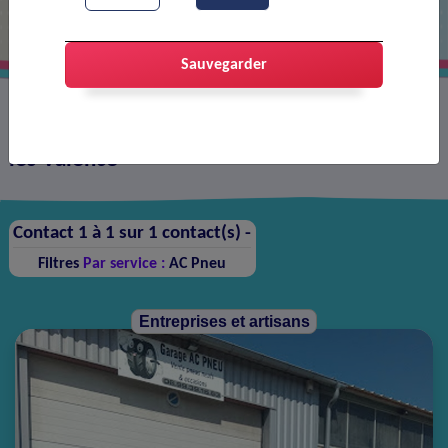
Sauvegarder
Annuaire des contacts sur la ville de Portes-
lès-Valence
Contact 1 à 1 sur 1 contact(s) -
Filtres
Par service :
AC Pneu
Entreprises et artisans