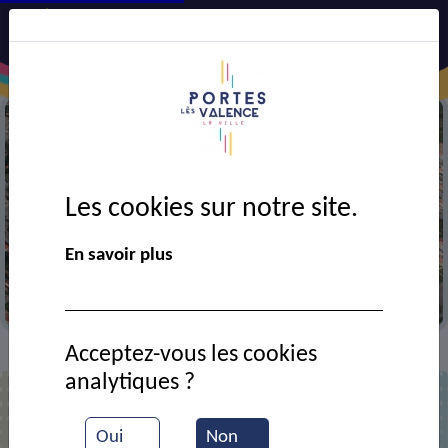
Les cookies sur notre site.
En savoir plus
Vue aérienne de la ville
Acceptez-vous les cookies
Annuaire
>
analytiques ?
Liste des contacts
Oui
Non