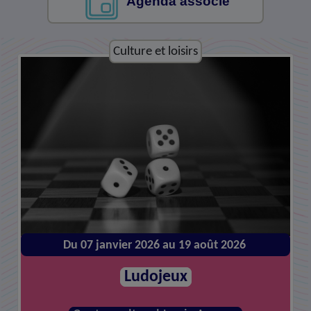
Agenda associé
Culture et loisirs
Culture et loisirs
Du 07 janvier 2026 au 19 août 2026
Du 14 janvier 2026 au 26 août 2026
Atelier de réparations
Ludojeux