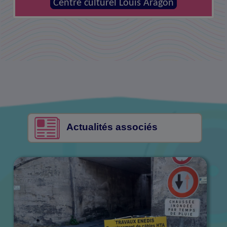
MJC - Centre social la Canopée
Centre culturel Louis Aragon
Actualités associés