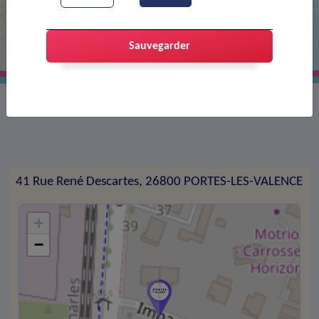
ZINGUERIE PORTOISE
Sauvegarder
Couverture de toiture -zinguerie - charpente
41 Rue René Descartes, 26800 PORTES-LES-VALENCE
+
−