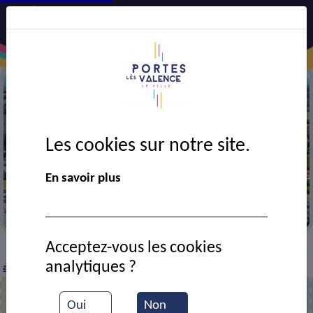
Les cookies sur notre site.
Précédent
Suiv
En savoir plus
Vue aérienne de la ville
Acceptez-vous les cookies
CADRE DE VIE
Economie
Entreprises et
>
>
>
analytiques ?
artisans
ZINGUERIE PORTOISE
>
Oui
Non