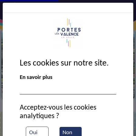
Les cookies sur notre site.
Précédent
Suiv
En savoir plus
Vue aérienne de la ville
Acceptez-vous les cookies
Contact
ZINGUERIE PORTOISE
>
>
analytiques ?
ZINGUERIE PORTOISE
Oui
Non