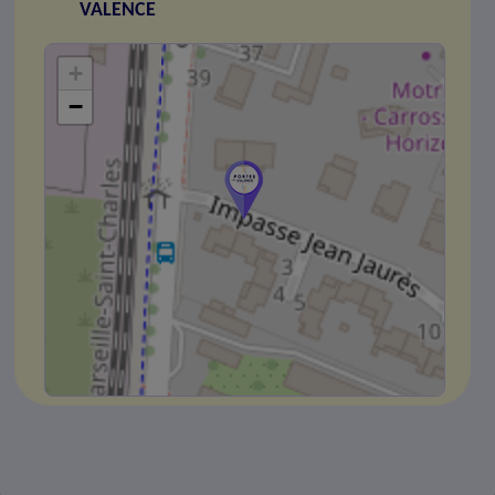
VALENCE
+
−