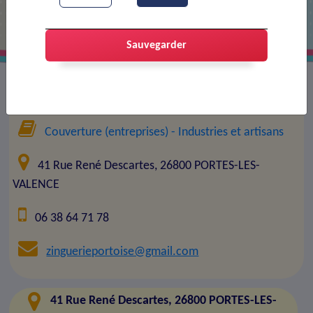
Sauvegarder
Entreprise :
ZINGUERIE PORTOISE
Couverture (entreprises)
- Industries et artisans
41 Rue René Descartes, 26800 PORTES-LES-
VALENCE
06 38 64 71 78
zinguerieportoise@gmail.com
41 Rue René Descartes, 26800 PORTES-LES-