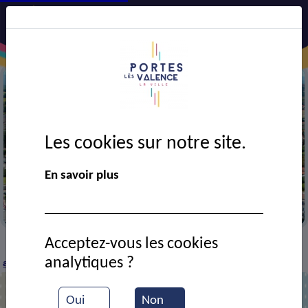
Les cookies sur notre site.
Précédent
Suiv
En savoir plus
Vue aérienne de la ville
Acceptez-vous les cookies
CADRE DE VIE
Economie
Entreprises et
>
>
>
analytiques ?
artisans
SMJ ROMANAT
>
Oui
Non