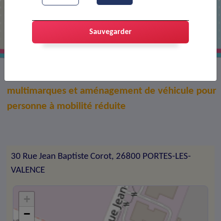
SMJ ROMANAT
Sauvegarder
Vente de véhicules neufs et d'occasion,
multimarques et aménagement de véhicule pour
personne à mobilité réduite
30 Rue Jean Baptiste Corot, 26800 PORTES-LES-
VALENCE
+
−