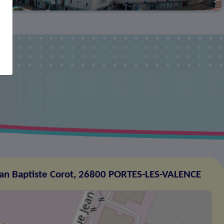
an Baptiste Corot, 26800 PORTES-LES-VALENCE