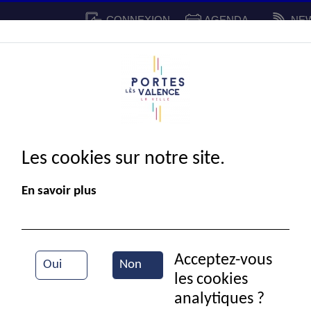
CONNEXION
AGENDA
NE
CADRE DE VIE
SPORT ET 
IE MUNICIPALE
Les cookies sur notre site.
En savoir plus
Acceptez-vous
Oui
Non
les cookies
Vue aérienne de la ville
analytiques ?