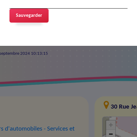
ANAT
Sauvegarder
10 septembre 2024 10:13:15
30 Rue Je
+
rs d'automobiles
- Services et
−