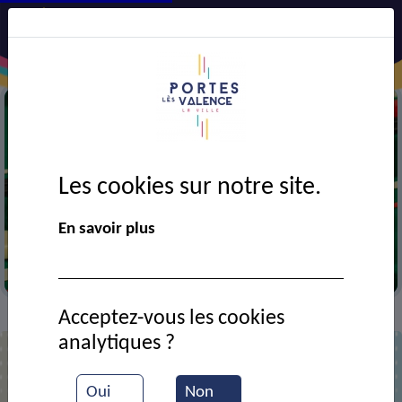
Les cookies sur notre site.
En savoir plus
Jeux
Acceptez-vous les cookies
CADRE DE VIE
Associations
Ludojeux
>
>
>
analytiques ?
Oui
Non
Ludojeux