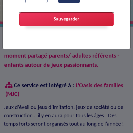
Sauvegarder
Nous vous accueillons tous les mercredis hors
vacances scolaires, d’octobre à juillet, pour un
moment partagé parents/ adultes référents -
enfants autour de jeux passionnants.
Ce service est intégré à :
L’Oasis des familles
(MJC)
Jeux d’éveil ou jeux d’imitation, jeux de société ou de
construction… il y en aura pour tous les âges ! Des
temps forts seront organisés tout au long de l’année !