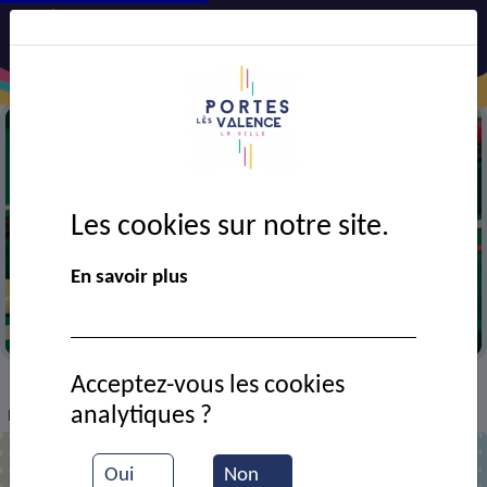
Les cookies sur notre site.
En savoir plus
Jeux
Acceptez-vous les cookies
VIE MUNICIPALE
Ressources documentaires
>
>
>
analytiques ?
Ludo-jeux
Oui
Non