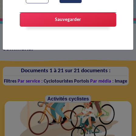
Sauvegarder
Tous les documents publiés sur le site web
communal
Documents 1 à 21 sur 21 documents :
Filtres
Par service :
Cyclotouristes Portois
Par média :
Image
Activités cyclistes