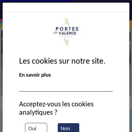
Les cookies sur notre site.
Précédent
Suiv
En savoir plus
Démonstration de viet vu dao
Acceptez-vous les cookies
VIE MUNICIPALE
Ressources documentaires
>
>
analytiques ?
Liste des documents
Oui
Non