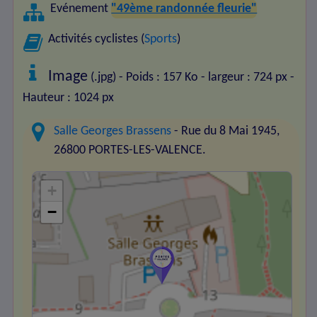
Evénement
"49ème randonnée fleurie"
Activités cyclistes (
Sports
)
Image
(.jpg) - Poids : 157 Ko
- largeur : 724 px
-
Hauteur : 1024 px
Salle Georges Brassens
- Rue du 8 Mai 1945,
26800 PORTES-LES-VALENCE.
+
−