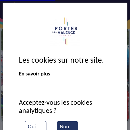
Les cookies sur notre site.
En savoir plus
Acceptez-vous les cookies
analytiques ?
Randonnée fleurie
Oui
Non
VIE MUNICIPALE
Ressources documentaires
>
>
>