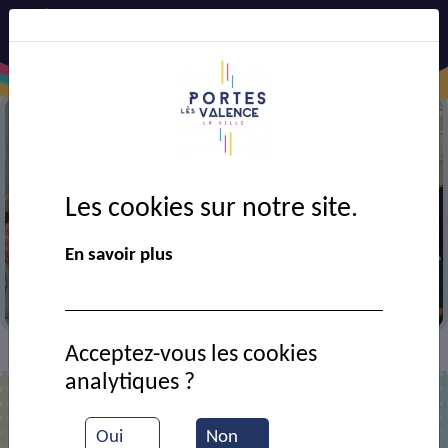
Les cookies sur notre site.
Précédent
Suiv
En savoir plus
Carnaval du RPE
Acceptez-vous les cookies
VIE MUNICIPALE
Ressources documentaires
>
>
analytiques ?
Liste des documents
Oui
Non