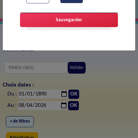
Sauvegarder
Tous les documents publiés sur le site web
communal
Valider
Choix dates :
Du :
OK
Au :
OK
+ de filtres
Réinitialiser