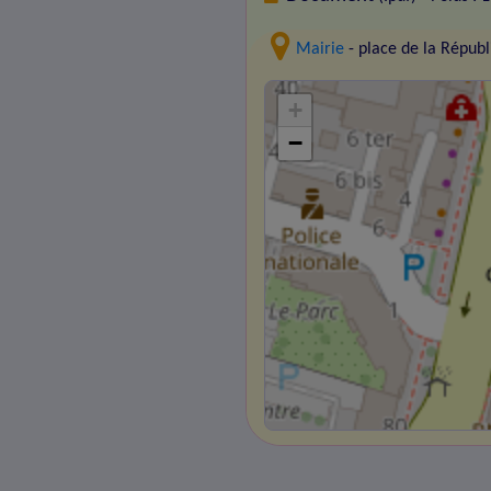
Mairie
- place de la Répu
+
−