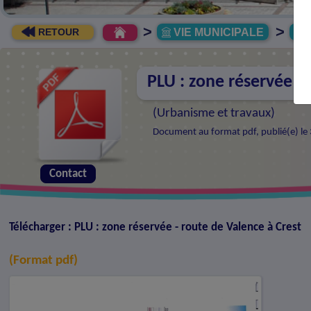
>
>
VIE MUNICIPALE
R
RETOUR
PLU : zone réservée - 
(
Urbanisme et travaux
)
Document au format pdf, publié(e) le 
Contact
Télécharger : PLU : zone réservée - route de Valence à Crest
(Format pdf)