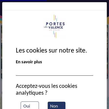
Les cookies sur notre site.
En savoir plus
Vue partielle de la ville
Acceptez-vous les cookies
VIE MUNICIPALE
Ressources documentaires
>
>
>
analytiques ?
PLU : Zone UC
Oui
Non