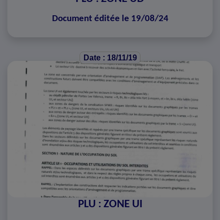
Document éditée le 19/08/24
Date : 18/11/19
PLU : ZONE UI