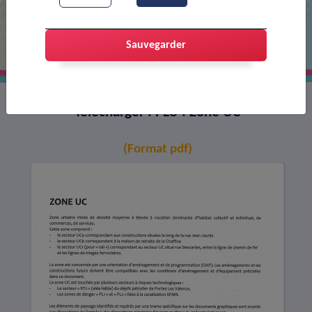
PLU : Zone UC
Sauvegarder
Télécharger : PLU : Zone UC
(Format pdf)