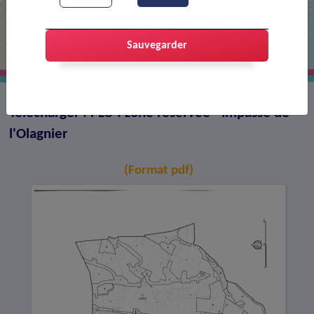
PLU : zone réservée - impasse de
l'Olagnier
Sauvegarder
Télécharger : PLU : zone réservée - impasse de
l'Olagnier
(Format pdf)