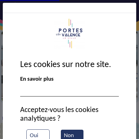
Les cookies sur notre site.
En savoir plus
Mairie
Acceptez-vous les cookies
VIE MUNICIPALE
Ressources documentaires
>
>
>
analytiques ?
PLU : zone réservée - impasse de l'Olagnier
Oui
Non