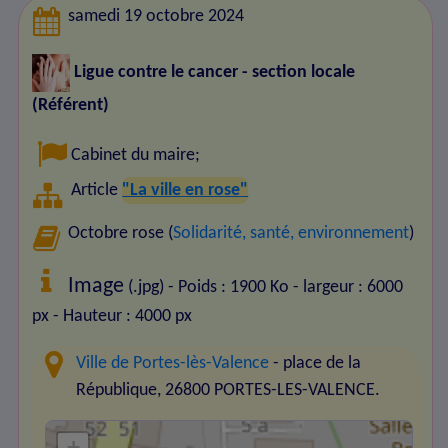
samedi 19 octobre 2024
Ligue contre le cancer - section locale
(Référent)
Cabinet du maire
;
Article
"La ville en rose"
Octobre rose (
Solidarité, santé, environnement
)
Image
(.jpg) - Poids : 1900 Ko
- largeur : 6000
px
- Hauteur : 4000 px
Ville de Portes-lès-Valence
- place de la
République, 26800 PORTES-LES-VALENCE.
+