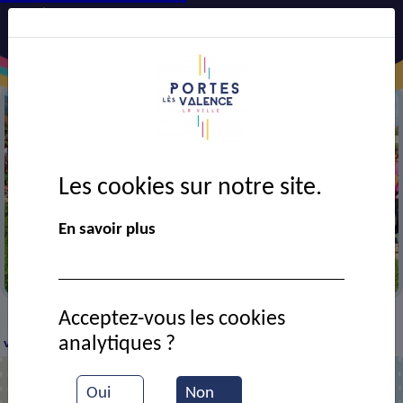
Les cookies sur notre site.
En savoir plus
Marche rose
Acceptez-vous les cookies
VIE MUNICIPALE
Ressources documentaires
La
>
>
>
analytiques ?
ville en rose - VTT
Oui
Non