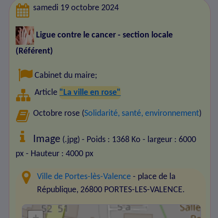
samedi 19 octobre 2024
Ligue contre le cancer - section locale
(Référent)
Cabinet du maire
;
Article
"La ville en rose"
Octobre rose (
Solidarité, santé, environnement
)
Image
(.jpg) - Poids : 1368 Ko
- largeur : 6000
px
- Hauteur : 4000 px
Ville de Portes-lès-Valence
- place de la
République, 26800 PORTES-LES-VALENCE.
+