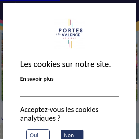
Les cookies sur notre site.
En savoir plus
Marche rose
Acceptez-vous les cookies
VIE MUNICIPALE
Ressources documentaires
La
>
>
>
analytiques ?
ville en rose
Oui
Non