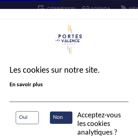
CONNEXION
AGENDA
NE
CADRE DE VIE
SPORT ET 
IE MUNICIPALE
Les cookies sur notre site.
En savoir plus
Acceptez-vous
Oui
Non
les cookies
Marche rose
analytiques ?