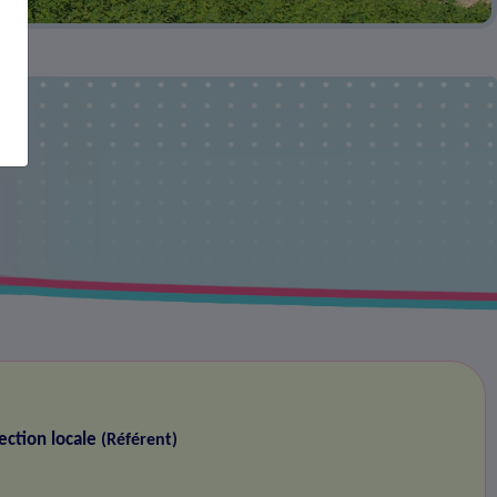
section locale
(Référent)