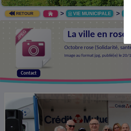
>
>
VIE MUNICIPALE
R
RETOUR
La ville en rose
Octobre rose (
Solidarité, san
Image au format jpg, publié(e) le 20/
Contact