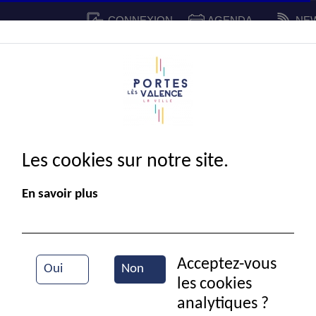
CONNEXION
AGENDA
NE
CADRE DE VIE
SPORT ET 
IE MUNICIPALE
Les cookies sur notre site.
En savoir plus
Acceptez-vous
Oui
Non
les cookies
Vestiaire solidaire
analytiques ?