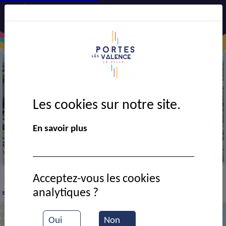
Les cookies sur notre site.
Précédent
Suiv
En savoir plus
Vue aérienne de la ville
Acceptez-vous les cookies
DÉMARCHES
Solidarité / CCAS
Logement
>
>
>
analytiques ?
social
Oui
Non