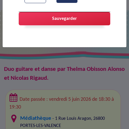
Agenda
Duo Flamenco
>
>
Sauvegarder
Duo Flamenco
Duo guitare et danse par Thelma Obisson Alonso
et Nicolas Rigaud.
Date passée : vendredi 5 juin 2026 de 18:30 à
19:30
Médiathèque
- 1 Rue Louis Aragon, 26800
PORTES-LES-VALENCE