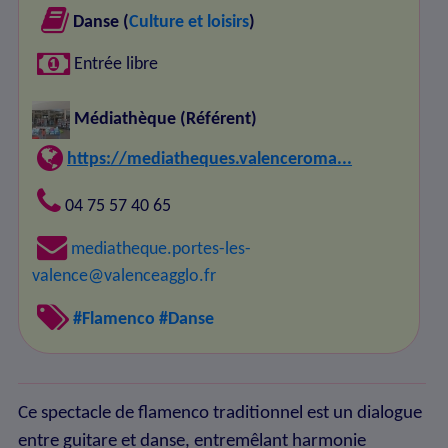
Danse (
Culture et loisirs
)
Entrée libre
Médiathèque
(Référent)
https://mediatheques.valenceroma...
04 75 57 40 65
mediatheque.portes-les-
valence@valenceagglo.fr
#Flamenco
#Danse
Ce spectacle de flamenco traditionnel est un dialogue
entre guitare et danse, entremêlant harmonie