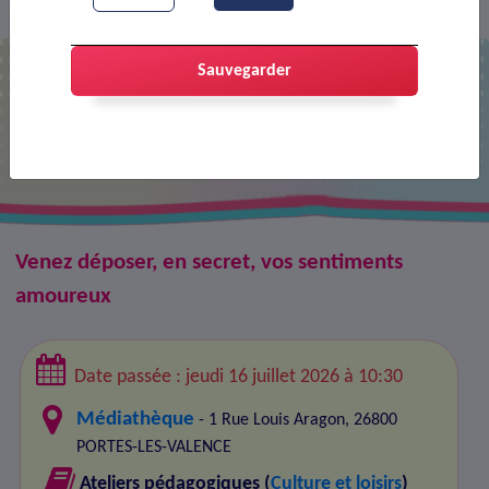
Agenda
Atelier - Lettres aux Juliette
>
>
Sauvegarder
Atelier - Lettres aux Juliette
Venez déposer, en secret, vos sentiments
amoureux
Date passée : jeudi 16 juillet 2026 à 10:30
Médiathèque
- 1 Rue Louis Aragon, 26800
PORTES-LES-VALENCE
Ateliers pédagogiques (
Culture et loisirs
)