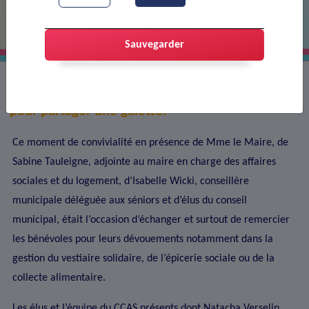
CCAS
Sauvegarder
Mardi 30 janvier, le CCAS a invité ses bénévoles
pour partager une galette.
Ce moment de convivialité en présence de Mme le Maire, de
Sabine Tauleigne, adjointe au maire en charge des affaires
sociales et du logement, d’Isabelle Wicki, conseillère
municipale déléguée aux séniors et d’élus du conseil
municipal, était l’occasion d’échanger et surtout de remercier
les bénévoles pour leurs dévouements notamment dans la
gestion du vestiaire solidaire, de l’épicerie sociale ou de la
collecte alimentaire.
Les élus et l’équipe du CCAS présents dont Natacha Verselin,