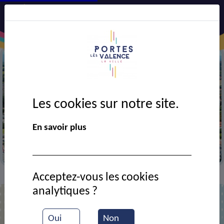
Les cookies sur notre site.
Précédent
Suiv
En savoir plus
érienne de la ville
La mairie 
Acceptez-vous les cookies
Actualités
Galette offerte aux bénévoles du CCAS
>
>
analytiques ?
Galette offerte aux bénévoles du
Oui
Non